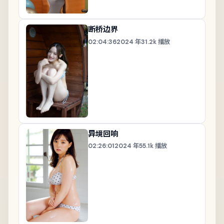
断桥边界
02:04:36
2024
年
31.2k
播放
异境回响
02:26:01
2024
年
55.1k
播放