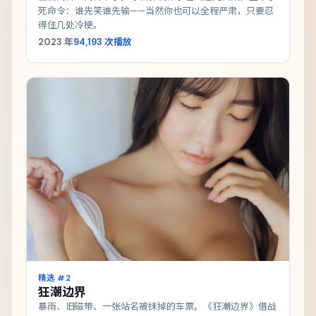
死命令：谁先笑谁先输——当然你也可以全程严肃，只要忍
得住几处冷梗。
2023
年
94,193
次播放
精选 #
2
狂潮边界
暴雨、旧磁带、一张站名被抹掉的车票。《狂潮边界》借战