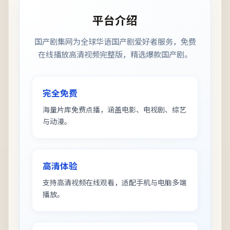
平台介绍
国产剧集网
为全球华语国产剧爱好者服务，免费
在线播放高清视频完整版，精选爆款国产剧。
完全免费
海量片库免费点播，涵盖电影、电视剧、综艺
与动漫。
高清体验
支持高清视频在线观看，适配手机与电脑多端
播放。