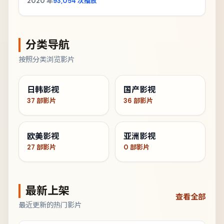
2020
年
93,054
次播放
分类导航
按照分类浏览影片
日韩影视
国产影视
37
部影片
36
部影片
欧美影视
亚洲影视
27
部影片
0
部影片
最新上架
查看全部
最近更新的热门影片