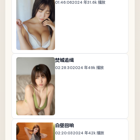
01:46:06
2024
年
31.6k
播放
焚城追缉
02:28:30
2024
年
49k
播放
白昼回响
02:20:03
2024
年
42k
播放