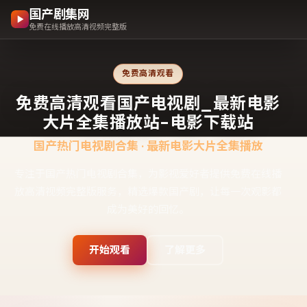
国产剧集网
免费在线播放高清视频完整版
免费高清观看
免费高清观看国产电视剧_最新电影
大片全集播放站-电影下载站
国产热门电视剧合集 · 最新电影大片全集播放
专注于国产热门电视剧合集，为影视爱好者提供免费在线播
放高清视频完整版服务，精选爆款国产剧，让每一次观影都
成为美好的回忆。
开始观看
了解更多