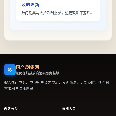
及时更新
热门剧集与大片及时上架，追更观影不落后。
国产剧集网
影
免费在线播放高清视频完整版
聚合热门电影、电视剧与综艺资源，界面简洁、更新及时，适合日
常追剧与点播浏览。
内容分类
快捷入口