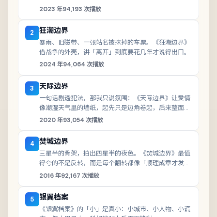
肃，只要忍得住几处冷梗。
2023
年
94,193
次播放
狂潮边界
2
暴雨、旧磁带、一张站名被抹掉的车票。《狂潮边界》
借战争的外壳，讲「离开」到底要花几年才说得出口。
2024
年
94,064
次播放
天际边界
3
一句话剧透犯法，那我只说氛围：《天际边界》让爱情
像潮湿天气里的墙纸，起先只是边角卷起，后来整面都
在呼吸。
2020
年
93,054
次播放
焚城边界
4
三星半的骨架，拍出四星半的夜色。《焚城边界》最值
得夸的不是反转，而是每个翻转都像「顺理成章才发现
不对劲」。
2016
年
92,167
次播放
银翼档案
5
《银翼档案》的「小」是真小：小城市、小人物、小谎